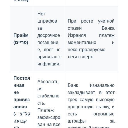
Нет
штрафов
При росте учетной
за
ставки Банка
Прайм
досрочное
Израиля платеж
(פריים)
погашени
моментально и
е, долг не
неконтролируемо
привязан к
летит вверх.
инфляции.
Постоя
Абсолютн
нная
Банк изначально
ая
не
закладывает в этот
стабильно
привяз
трек самую высокую
сть.
анная
процентную ставку, и
Платеж
(קל"צ -
есть огромные
зафиксиро
קבועה
штрафы за
ван на все