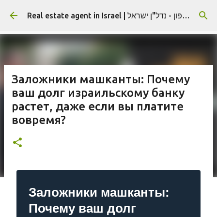
К основному контенту
Real estate agent in Israel | תיווך בצפון - נדל"ן ישראל | Недвижимость в Израиле (блог)
Заложники машканты: Почему
ваш долг израильскому банку
растет, даже если вы платите
вовремя?
Заложники машканты:
Почему ваш долг