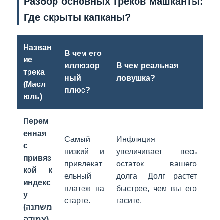
Разбор основных треков машканты:
Где скрыты капканы?
Назван
В чем его
ие
иллюзор
В чем реальная
трека
ный
ловушка?
(Масл
плюс?
юль)
Перем
енная
Самый
Инфляция
с
низкий и
увеличивает весь
привяз
привлекат
остаток вашего
кой к
ельный
долга. Долг растет
индекс
платеж на
быстрее, чем вы его
у
старте.
гасите.
(משתנה
צמודה)