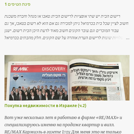
פינת הטיפים 1
רישום הבית יש שתי אופציות לרישום הבית: טאבו או מנהל וחברה משכנת
חשוב לציין שכל בית בכרמיאל ניתן למכירה גם אם הוא לא רשום בטאבו, אך גם
עבור המוכרים וגם עובר הקונים חשוב מאוד לדעת היכן הבית רשום. ישנן
עלויות שונות לרישום הערת אזהרה על שם הקונים. חלק מהבתים בכרמיאל
עדיין רשומים במנהל ובחברה משכנת, תהליך רישום זה לוקח זמן והחברה
המשכנת אחראית על הרישום. משכנתאות ניתנות גם לדירות שלא רשומות
עדיין בטאבו (ההתייחסות הינה לעיר כרמיאל). מה אפשר לדעת מנסח טאבו:
*גודל נטו של הבית *הצמדות לבית – מחסן, חניה, גינה, גג וכו' *הערות אזהרה
(במידה ויש) *מי הבעלים של הנכס – שם ות.ז. *שיעבודים בנוסף לסכום
המשכנתא המקורי או להלוואת גישור
Покупка недвижимости в Израиле (ч.2)
Вот уже несколько лет я работаю в фирме «RE/MAX» и
специализируюсь именно на продаже квартир и вилл.
RE/MAX Кармиэль в газете צפון1 Для меня это не только