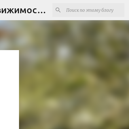
Real estate agent in Israel | תיווך בצפון - נדל"ן ישראל | Недвижимость в Израиле (блог)