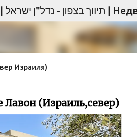
К основному контенту
евер Израиля)
е Лавон (Израиль,север)