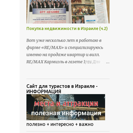
בטאבו (ההתייחסות הינה לעיר כרמיאל). מה אפשר
לדעת מנסח טאבו: *גודל נטו של הבית *הצמדות
לבית – מחסן, חניה, גינה, גג וכו' *הערות אזהרה
(במידה ויש) *מי הבעלים של הנכס – שם ות.ז.
Покупка недвижимости в Израиле (ч.2)
*שיעבודים בנוסף לסכום המשכנתא המקורי או
להלוואת גישור
Вот уже несколько лет я работаю в
фирме «RE/MAX» и специализируюсь
именно на продаже квартир и вилл.
RE/MAX Кармиэль в газете צפון1 Для
меня это не только бизнес, но и
призвание, и я вкладываю душу в
работу с каждым клиентом. Ведь
Сайт для туристов в Израиле -
приобретение нового Дома – дело очень
ИНФОРМАЦИЯ
важное, волнующее и непростое.
полезно + интересно + важно