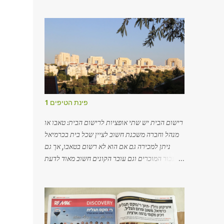
жительство, так и среди тех, кто
хочет вложить деньги в наш
динамичный и непрерывно растущий
рынок. Для того чтобы подобрать
наиболее подходящий для вас вариант, я
рекомендую вам обратиться в
всемирно известную фирму «RE/MAX».
פינת הטיפים 1
רישום הבית יש שתי אופציות לרישום הבית: טאבו או
מנהל וחברה משכנת חשוב לציין שכל בית בכרמיאל
ניתן למכירה גם אם הוא לא רשום בטאבו, אך גם
עבור המוכרים וגם עובר הקונים חשוב מאוד לדעת
היכן הבית רשום. ישנן עלויות שונות לרישום הערת
אזהרה על שם הקונים. חלק מהבתים בכרמיאל עדיין
רשומים במנהל ובחברה משכנת, תהליך רישום זה
לוקח זמן והחברה המשכנת אחראית על הרישום.
משכנתאות ניתנות גם לדירות שלא רשומות עדיין