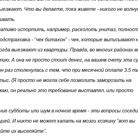
выезжают. Что вы делаете, пока живете - никого не волну
ивать.
ратимо испортить, например, расколоть унитаз, полнос
одстраховка - "чек битахон" - чек, которые выписывают 
огда выезжают из квартиры. Правда, во многих районах в
ию. А она не просто стоит денег, на вашем счету эта с
н раз столкнулась с тем, что при месячной оплате 3.5 т
тыс. (Я просто не могла себе позволить заморозить на
умаю, он реально это требование выставлял, или просто
ие субботы или шум в ночное время - эти вопросы соседи
цией. И никто не может капать на мозги хозяину "вот вы
йте их выселяйте".