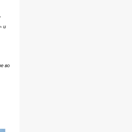
е
- и
е во