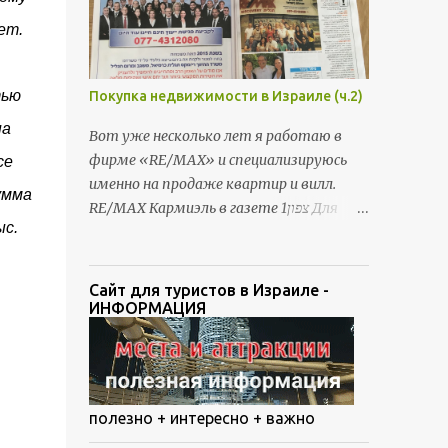
בטאבו (ההתייחסות הינה לעיר כרמיאל). מה אפשר
ет.
לדעת מנסח טאבו: *גודל נטו של הבית *הצמדות
לבית – מחסן, חניה, גינה, גג וכו' *הערות אזהרה
(במידה ויש) *מי הבעלים של הנכס – שם ות.ז.
тью
Покупка недвижимости в Израиле (ч.2)
*שיעבודים בנוסף לסכום המשכנתא המקורי או
на
להלוואת גישור
Вот уже несколько лет я работаю в
фирме «RE/MAX» и специализируюсь
се
именно на продаже квартир и вилл.
умма
RE/MAX Кармиэль в газете צפון1 Для
ыс.
меня это не только бизнес, но и
призвание, и я вкладываю душу в
работу с каждым клиентом. Ведь
Сайт для туристов в Израиле -
приобретение нового Дома – дело очень
ИНФОРМАЦИЯ
важное, волнующее и непростое.
полезно + интересно + важно