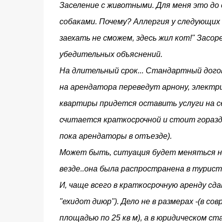
Заселение с животными. Для меня это до 
собаками. Почему? Аллергия у следующих 
заехать не сможем, здесь жил кот!" Засо
убедительных объяснений.
На длительный срок... Стандартный догов
на арендатора переведут арнону, электрич
квартиры придется оставить услуги на се
считается краткосрочной и стоит гораздо,
пока арендаторы в отъезде).
Может быть, ситуация будет меняться но 
везде..она была распространена в турист
И, чаще всего в краткосрочную аренду сд
"ехидот диюр"). Дело не в размерах -(в с
площадью по 25 кв м), а в юридическом ста