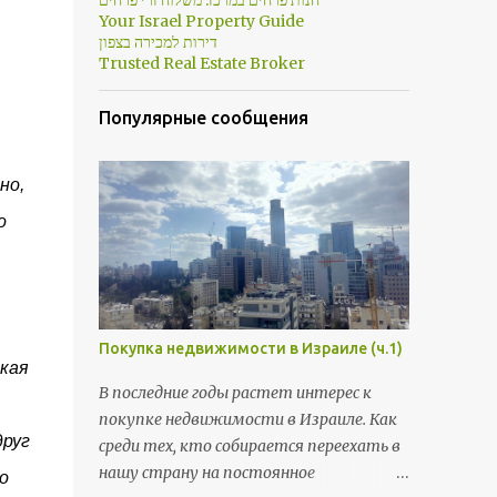
חנות פרחים במרכז: משלוח זרי פרחים
Your Israel Property Guide
דירות למכירה בצפון
Trusted Real Estate Broker
Популярные сообщения
но,
о
Покупка недвижимости в Израиле (ч.1)
акая
В последние годы растет интерес к
покупке недвижимости в Израиле. Как
друг
среди тех, кто собирается переехать в
нашу страну на постоянное
о