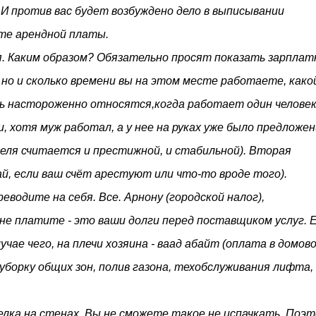
. И против вас будет возбуждено дело в выписывании
ате арендной платы.
. Каким образом? Обязательно просят показать зарпла
но и сколько времени вы на этом месте работаете, како
ь настороженно относятся,когда работает один человек
, хотя муж работал, а у нее на руках уже было предложен
еля считается и престижной, и стабильной). Вторая
ай, если ваш счёт арестуют или что-то вроде того).
еводите на себя. Все. Арнону (городской налог),
о не платите - это ваши долги перед поставщиком услуг. 
чае чего, на плечи хозяина - ваад абайт (оплата в домов
уборку общих зон, полив газона, техобслуживания лифта,
белка на стенах. Вы не сможете такое не испачкать. Поэ