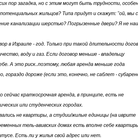
сих пор загадка, но с этим могут быть трудности, особен
потенциальных жильцов? Типа придут и скажут: "ой, мы 
рение канализации шерстью? Погрызенные двери? Я не на
ор в Израиле - год. Только при такой длительности догов
ество, воду и газ. Если договор меньше - владельцу
бе. А это риск..поэтому, любая аренда меньше года
 гораздо дороже (если это, конечно, не саблет - субарен
сейчас краткосрочная аренда, в принципе, есть не
ических или студенческих городах.
авались не квартиры, а студии/жилые единицы (на иврите
овременных тель-авивских домах есть вполне себе квартир
тусе. Есть ли у жилья свой адрес или нет.