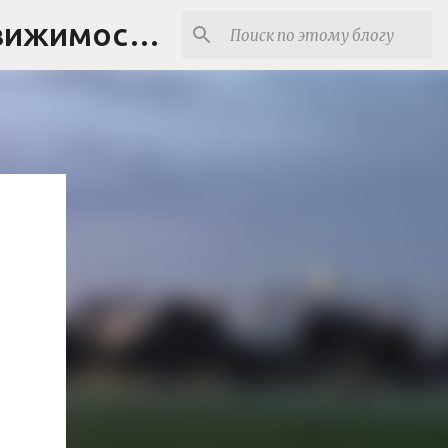
Real estate agent in Israel | תיווך בצפון - נדל"ן ישראל | Недвижимость в Израиле (блог)