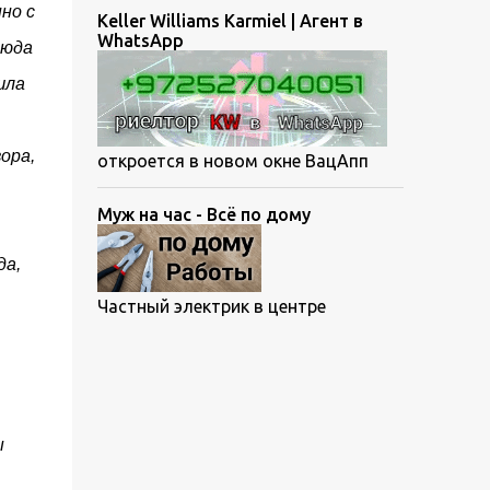
но с
Keller Williams Karmiel | Агент в
WhatsApp
сюда
шла
ора,
откроется в новом окне ВацАпп
Муж на час - Всё по дому
да,
Частный электрик в центре
ы