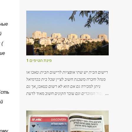
жительство, так и среди тех, кто
хочет вложить деньги в наш
динамичный и непрерывно растущий
рынок. Для того чтобы подобрать
тные
наиболее подходящий для вас вариант, я
й
рекомендую вам обратиться в
всемирно известную фирму «RE/MAX».
 (
ие
פינת הטיפים 1
רישום הבית יש שתי אופציות לרישום הבית: טאבו או
מנהל וחברה משכנת חשוב לציין שכל בית בכרמיאל
ניתן למכירה גם אם הוא לא רשום בטאבו, אך גם
Есть
עבור המוכרים וגם עובר הקונים חשוב מאוד לדעת
היכן הבית רשום. ישנן עלויות שונות לרישום הערת
ой
אזהרה על שם הקונים. חלק מהבתים בכרמיאל עדיין
רשומים במנהל ובחברה משכנת, תהליך רישום זה
לוקח זמן והחברה המשכנת אחראית על הרישום.
משכנתאות ניתנות גם לדירות שלא רשומות עדיין
тому