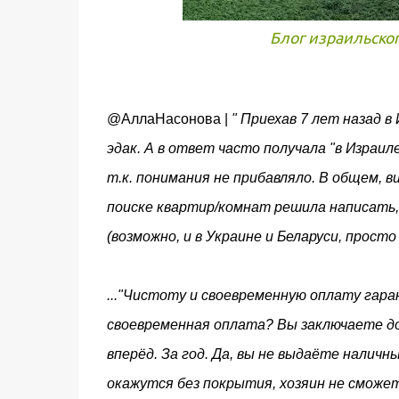
Блог израильског
@АллаНасонова |
" Приехав 7 лет назад в
эдак. А в ответ часто получала "в Израил
т.к. понимания не прибавляло. В общем, 
поиске квартир/комнат решила написать,
(возможно, и в Украине и Беларуси, просто
..."Чистоту и своевременную оплату гара
своевременная оплата? Вы заключаете до
вперёд. За год. Да, вы не выдаёте наличны
окажутся без покрытия, хозяин не сможет