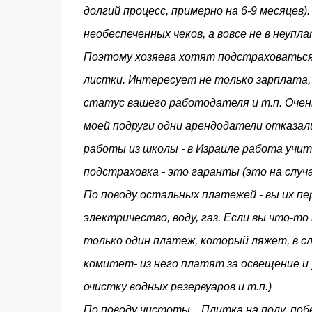
долгий процесс, примерно на 6-9 месяцев)
необеспеченных чеков, а вовсе не в неупл
Поэтому хозяева хотят подстраховаться
листки. Интересует не только зарплата, 
статус вашего работодателя и т.п. Очен
моей подруги одни арендодатели отказали
работы из школы - в Израиле работа учит
подстраховка - это гаранты (это на случ
По поводу остальных платежей - вы их пер
электричество, воду, газ. Если вы что-т
только один платеж, который ляжет, в слу
комитет- из него платят за освещение и 
очистку водных резервуаров и т.п.)
По поводу чистоты... Плитка на полу, по