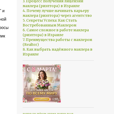
3. Процесс получения лицензии
маклера (риэлтора) в Израиле
4. Почему лучше начинать карьеру
" и
маклера (риэлтора) через агентство
ьной
5. Секреты Успеха: Как Стать
Востребованным Маклером
просы
6. Самое сложное в работе маклера
(риэлтора) в Израиле
лик
7. Преимущества работы с маклером
(Realtor)
8. Как выбрать надёжного маклера в
Израиле