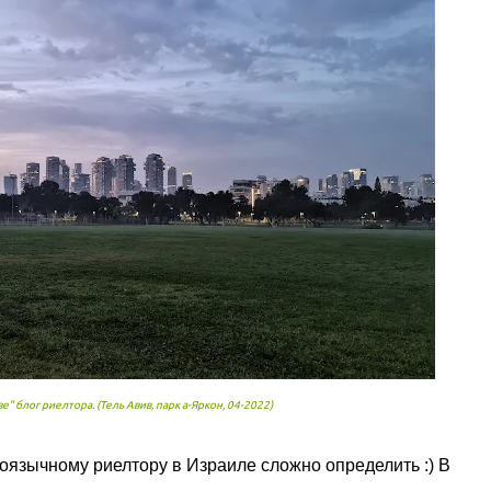
ве" блог риелтора. (Тель Авив, парк а-Яркон, 04-2022)
язычному риелтору в Израиле сложно определить :) В